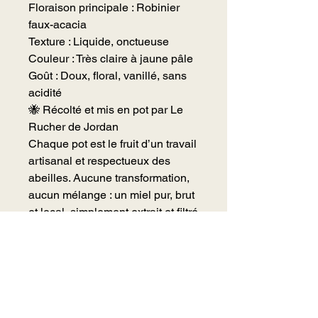
Floraison principale : Robinier
faux-acacia
Texture : Liquide, onctueuse
Couleur : Très claire à jaune pâle
Goût : Doux, floral, vanillé, sans
acidité
🐝 Récolté et mis en pot par Le
Rucher de Jordan
Chaque pot est le fruit d’un travail
artisanal et respectueux des
abeilles. Aucune transformation,
aucun mélange : un miel pur, brut
et local, simplement extrait et filtré
à froid pour préserver toutes ses
qualités naturelles.
💡 Astuce dégustation :
Idéal pour sucrer le café ou le thé,
accompagner un fromage de
chèvre frais ou napper des